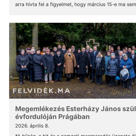
arra hívta fel a figyelmet, hogy március 15-e ma se
hanem a nemzeti önazonosság, a lelki szabadság és 
Megemlékezés Esterházy János szül
évfordulóján Prágában
2026. április 8.