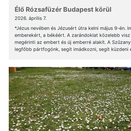
Élő Rózsafüzér Budapest körül
2026. április 7.
*Jézus nevében és Jézusért útra kelni május 9-én. 
emberekért, a békéért. A zarándoklat közelebb visz
megérinti az embert és új emberré alakít. A Szűzanya
legfőbb pártfogónk, segít imádkozni, segít küzdeni
Mottó: /"Anyám, ó jöjj, segíts imádkozni!"/ Mire sz..