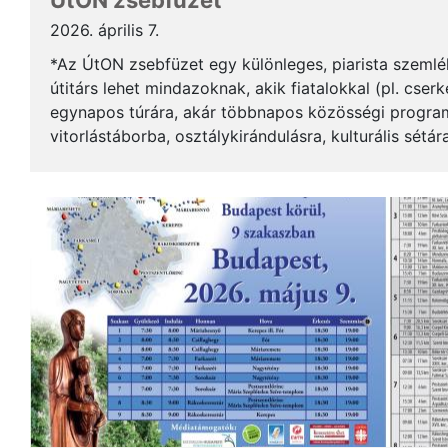
ÚtON zsebfüzet
2026. április 7.
*Az ÚtON zsebfüzet egy különleges, piarista szemlél
útitárs lehet mindazoknak, akik fiatalokkal (pl. cser
egynapos túrára, akár többnapos közösségi programr
vitorlástáborba, osztálykirándulásra, kulturális sétár
hanem szemléletet: ötleteket ad arra, hogyan válhat.