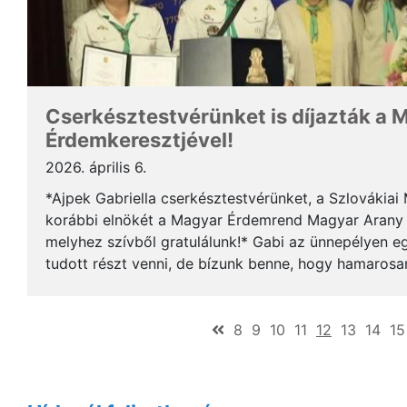
Cserkésztestvérünket is díjazták a
Érdemkeresztjével!
2026. április 6.
*Ajpek Gabriella cserkésztestvérünket, a Szlovákia
korábbi elnökét a Magyar Érdemrend Magyar Arany É
melyhez szívből gratulálunk!* Gabi az ünnepélyen 
tudott részt venni, de bízunk benne, hogy hamarosan
rangos elismerést. Gratulálunk a többi kitüntetettnek i
(current)
8
9
10
11
12
13
14
15