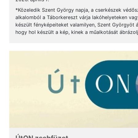
*Közeledik Szent György napja, a cserkészek védős
alkalomból a Táborkereszt várja lakóhelyeteken vag
készült fényképeiteket valamilyen, Szent Györgyöt á
hogy hol készült a kép, kinek a műalkotását ábrázolja
műről, művészről! Természetesen azt is, hogy ...