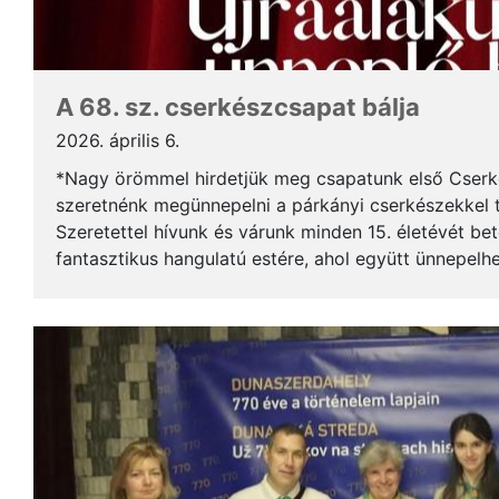
A 68. sz. cserkészcsapat bálja
2026. április 6.
*Nagy örömmel hirdetjük meg csapatunk első Cserkés
szeretnénk megünnepelni a párkányi cserkészekkel 
Szeretettel hívunk és várunk minden 15. életévét bet
fantasztikus hangulatú estére, ahol együtt ünnepelhe
barátságokat és az új kezdetet! Ha szívesen...