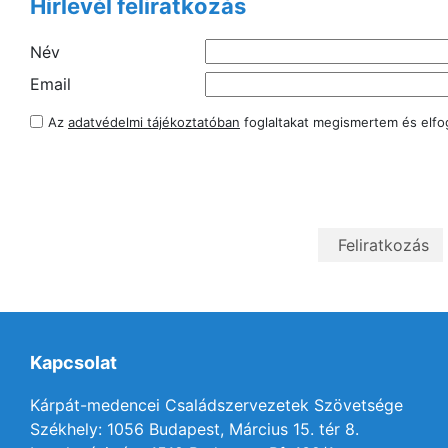
Hírlevél feliratkozás
Név
Email
Az
adatvédelmi tájékoztatóban
foglaltakat megismertem és elf
Kapcsolat
Kárpát-medencei Családszervezetek Szövetsége
Székhely: 1056 Budapest, Március 15. tér 8.