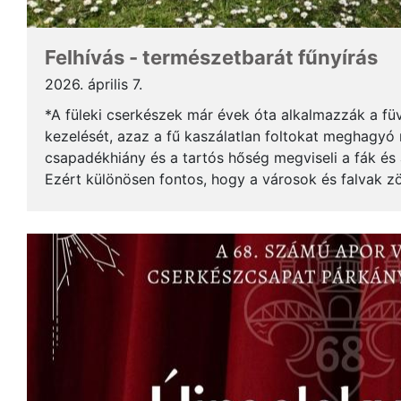
Felhívás - természetbarát fűnyírás
2026. április 7.
*A füleki cserkészek már évek óta alkalmazzák a füv
kezelését, azaz a fű kaszálatlan foltokat meghagyó n
csapadékhiány és a tartós hőség megviseli a fák és a
Ezért különösen fontos, hogy a városok és falvak zö
azokkal a rossz megoldásokkal, melyek rontják ke...