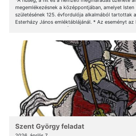
*A hűség, a hit és a nemzeti megmaradás üzenete ál
megemlékezésnek a középpontjában, amelyet Isten 
születésének 125. évfordulója alkalmából tartottak 
Esterházy János emléktáblájánál. * Az eseményt az 
Emberi és Keresztény Értékekért, valamint a Prágai 
Szent György feladat
2026. április 7.