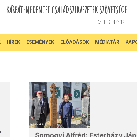
KÁRPÁT-MEDENCEI CSALÁDSZERVEZETEK SZÖVETSÉGE
Együtt könnyebb...
K
HÍREK
ESEMÉNYEK
ELŐADÁSOK
MÉDIATÁR
KAP
r
Somogyi Alfréd: Esterházy Ján