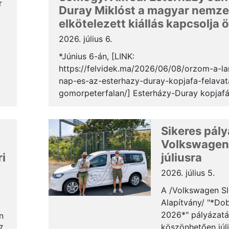
r
Duray Miklóst a magyar nemzet
elkötelezett kiállás kapcsolja 
2026. július 6.
y
*Június 6-án, [LINK:
https://felvidek.ma/2026/06/08/orzom-a-la
nap-es-az-esterhazy-duray-kopjafa-felavat
gomorpeterfalan/] Esterházy-Duray kopjafá
avattak Gömörpéterfalán. Az ünnepségen 
Alfréd, a [LINK: https://szakc.sk/] Szövetsé
Sikeres pály
Célokért elnöke mondott beszédet. Az aláb
terjedelemben közöljük a gondolatait. * Tisz
Volkswagen
ri
júliusra
2026. július 5.
A /Volkswagen Sl
Alapítvány/ "*Dobr
2026*" pályázat
n
köszönhetően júl
7.