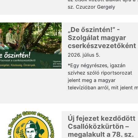
sz. Czuczor Gergely
Cserkészcsapat. Ennek
örömére a Tóth utcai
„De őszintén!” -
kápolnában hálaadó szentmis
tartott Ďurás Márk atya, majd
Szolgálat magyar
közös játékkal, agapéval, bará
cserkészvezetőként
és családi találkozással vált
2026. július 5.
teljessé az ünnepük.* A
*Egy négyrészes, igazán
jelenlegi cserkészcsapat tagja
szívhez szóló riportsorozat
az öregcserkészek és azok
jelent meg a magyar
családtagjai, ...
televízióban arról, mit jelent 
magyar cserkészvezetőként
szolgálni.* A rövid kisfilmekbő
ismerős érzések köszönnek
vissza: a közösen megélt
Új fejezet kezdődött
élmények, a táborok emlékei,
Csallóközkürtön –
szolgálat öröme, a felelősség,
megalakult a 78. sz.