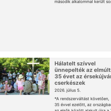
második alkalommal került so
a nemzeti összetartozás
napjához kapcsolódó
néptáncos „villámcsődületre”
Pozsony Fő terén. Az esemén
a trianoni diktátum
évfordulójának előestéjén a
magyarság összetartozását
hirdette a kultúra erejével.*
Somogyi Alfréd, a SZAKC
elnöke a rendezvény kapcsán
Hálatelt szívvel
kiemel...
ünnepelték az elmúlt
35 évet az érsekújvá
cserkészek
2026. július 5.
*A rendszerváltást követően,
35 évvel ezelőtt, az országba
az elsők között alakult újra a 