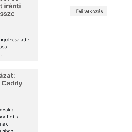
 iránti
össze
ngot-csaladi-
asa-
t
Somogyi
g a Közös
ázat:
biakban teljes
telt Hölgyei...
 Caddy
ovakia
á flotila
ának
iusban