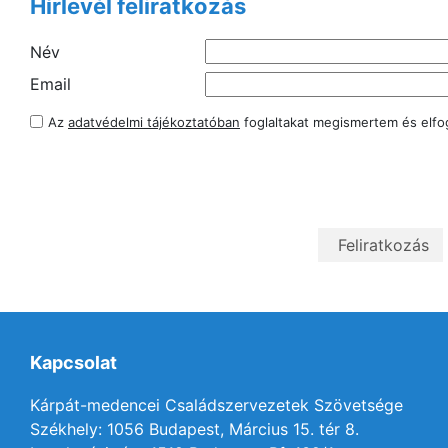
Hírlevél feliratkozás
Név
Email
Az
adatvédelmi tájékoztatóban
foglaltakat megismertem és elf
Kapcsolat
Kárpát-medencei Családszervezetek Szövetsége
Székhely: 1056 Budapest, Március 15. tér 8.