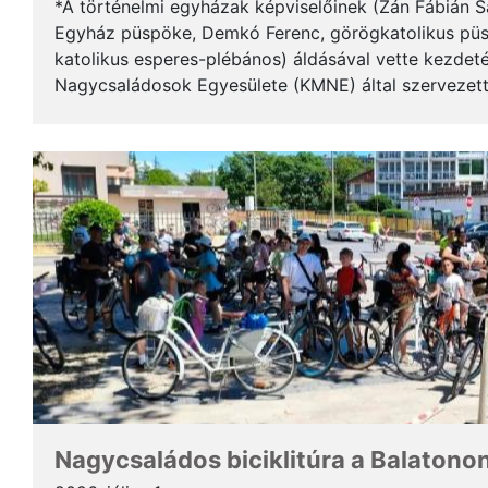
*A történelmi egyházak képviselőinek (Zán Fábián S
Egyház püspöke, Demkó Ferenc, görögkatolikus püs
katolikus esperes-plébános) áldásával vette kezdeté
Nagycsaládosok Egyesülete (KMNE) által szervezet
eseményt a tavalyihoz hasonlóan civil börzével kötö
Nagycsaládos biciklitúra a Balatono