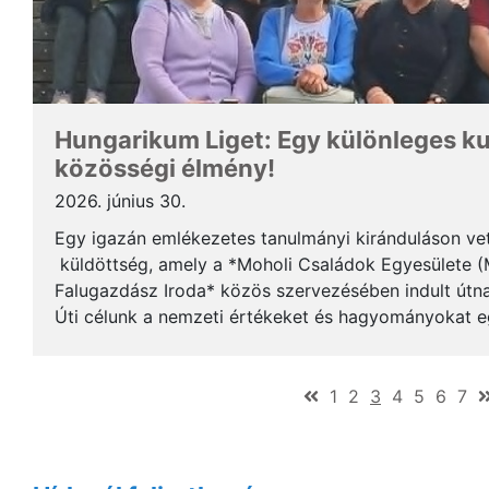
Hungarikum Liget: Egy különleges kult
közösségi élmény!
2026. június 30.
Egy igazán emlékezetes tanulmányi kiránduláson vet
küldöttség, amely a *Moholi Családok Egyesülete 
Falugazdász Iroda* közös szervezésében indult útna
Úti célunk a nemzeti értékeket és hagyományokat eg
Hungarikum Liget volt. *Zökkenőmentes utazá...
(current)
1
2
3
4
5
6
7