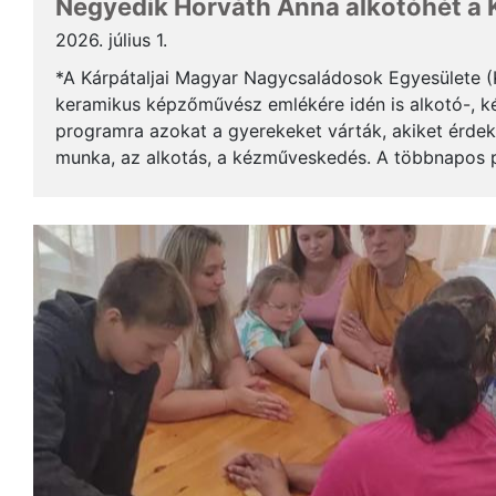
Negyedik Horváth Anna alkotóhét a
2026. július 1.
*A Kárpátaljai Magyar Nagycsaládosok Egyesülete 
keramikus képzőművész emlékére idén is alkotó-, k
programra azokat a gyerekeket várták, akiket érdek
munka, az alkotás, a kézműveskedés. A többnapos
képzőművészt hívtak meg, akiktől a résztvevők ellesh