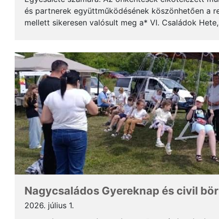
és partnerek együttműködésének köszönhetően a 
mellett sikeresen valósult meg a* VI. Családok Hete
család számít!”* Az ötnapos rendezvénysorozat a cs
Nagycsaládos Gyereknap és civil börz
2026. július 1.