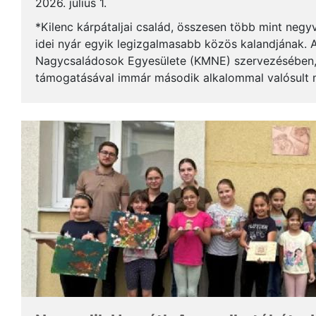
2026. július 1.
*Kilenc kárpátaljai család, összesen több mint negy
idei nyár egyik legizgalmasabb közös kalandjának. 
Nagycsaládosok Egyesülete (KMNE) szervezésében, 
támogatásával immár második alkalommal valósult m
hétvégi pihenés, amely a sport mellett igazi kikapcso