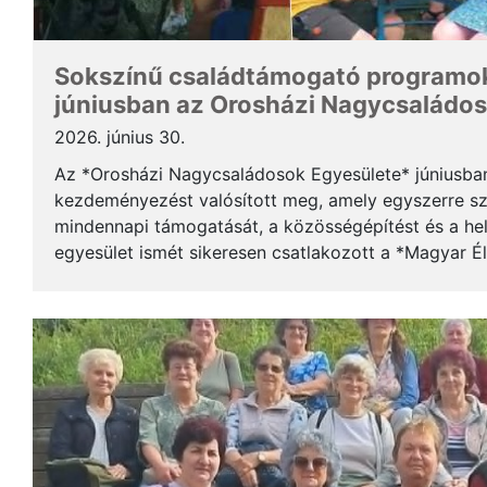
Sokszínű családtámogató programokk
júniusban az Orosházi Nagycsaládos
2026. június 30.
Az *Orosházi Nagycsaládosok Egyesülete* júniusba
kezdeményezést valósított meg, amely egyszerre s
mindennapi támogatását, a közösségépítést és a hel
egyesület ismét sikeresen csatlakozott a *Magyar É
élelmiszermentő programjához, amelynek köszönhet
juttatt...