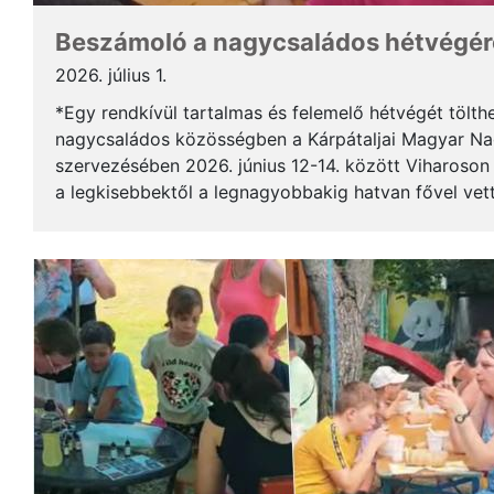
Beszámoló a nagycsaládos hétvégér
2026. július 1.
*Egy rendkívül tartalmas és felemelő hétvégét tölth
nagycsaládos közösségben a Kárpátaljai Magyar N
szervezésében 2026. június 12-14. között Viharoso
a legkisebbektől a legnagyobbakig hatvan fővel vett
megérkezést követően egy jó hangulatú, közös vacso