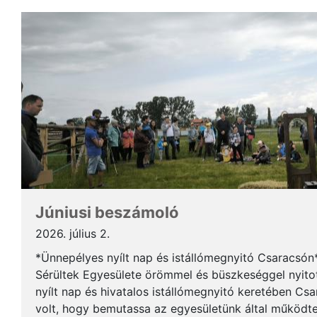
Júniusi beszámoló
2026. július 2.
*Ünnepélyes nyílt nap és istállómegnyitó Csaracsón*
Sérültek Egyesülete örömmel és büszkeséggel nyito
nyílt nap és hivatalos istállómegnyitó keretében Cs
volt, hogy bemutassa az egyesületünk által működtet