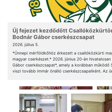
Új fejezet kezdődött Csallóközkürtön
Bodnár Gábor cserkészcsapat
2026. július 5.
*Ünnepi mérföldkőhöz érkezett a csallóközkürti mag
magyar cserkészet.* 2026. június 20-án hivatalosan 
Gábor cserkészcsapat*, amely a korábban működő S
viszi tovább immár önálló cserkészcsapatként. Az 
kezdődött a csallóközkürti római katolikus templomb