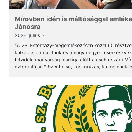
Mírovban idén is méltósággal emlék
Jánosra
2026. július 5.
*A 29. Esterházy-megemlékezésen közel 60 résztv
külkapcsolati alelnök és a nagymegyeri cserkészveze
felvidéki magyarság mártírja előtt a csehországi Mí
évfordulóján.* Szentmise, koszorúzás, közös éneklé
mindez ismét megerősítette: Esterházy János példája 