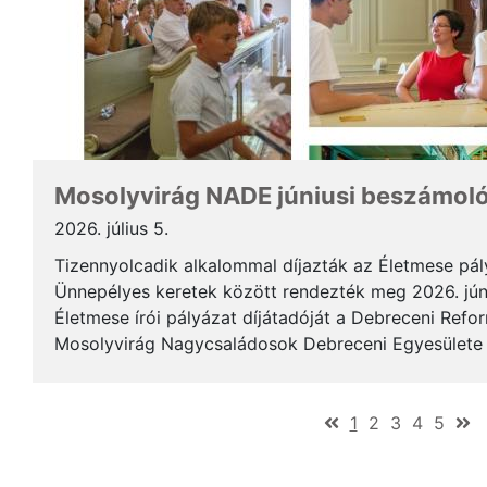
Mosolyvirág NADE júniusi beszámol
2026. július 5.
Tizennyolcadik alkalommal díjazták az Életmese pá
Ünnepélyes keretek között rendezték meg 2026. jún
Életmese írói pályázat díjátadóját a Debreceni Ref
Mosolyvirág Nagycsaládosok Debreceni Egyesülete á
immár nagykorúvá vált: tizennyolc év alatt tizennyol.
(current)
1
2
3
4
5