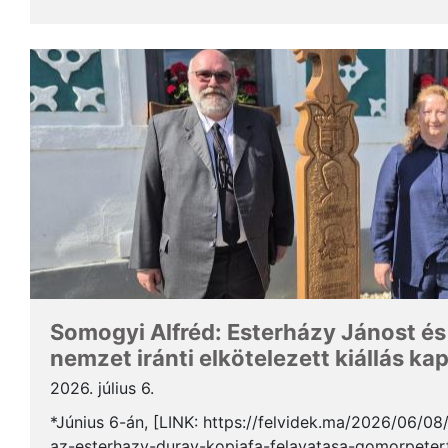
Somogyi Alfréd, a SZAKC elnöke a rendezvény kapcs
Somogyi Alfréd: Esterházy Jánost és
nemzet iránti elkötelezett kiállás ka
2026. július 6.
*Június 6-án, [LINK: https://felvidek.ma/2026/06/0
az-esterhazy-duray-kopjafa-felavatasa-gomorpeterf