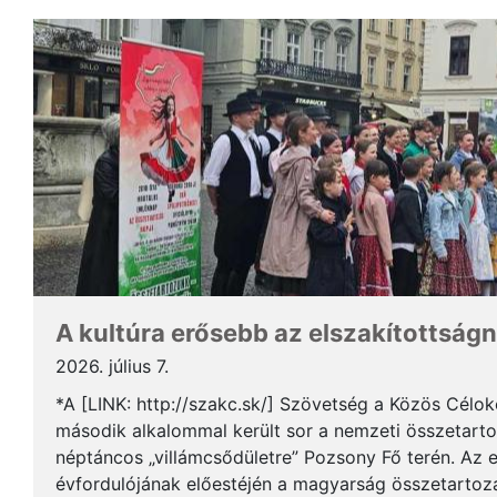
A kultúra erősebb az elszakítottságn
2026. július 7.
*A [LINK: http://szakc.sk/] Szövetség a Közös Cél
második alkalommal került sor a nemzeti összetart
néptáncos „villámcsődületre” Pozsony Fő terén. Az 
évfordulójának előestéjén a magyarság összetartozás