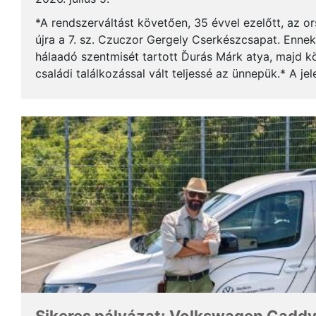
*A rendszerváltást követően, 35 évvel ezelőtt, az o
újra a 7. sz. Czuczor Gergely Cserkészcsapat. Enne
hálaadó szentmisét tartott Ďurás Márk atya, majd kö
családi találkozással vált teljessé az ünnepük.* A je
öregcserkészek és azok családtagjai, ...