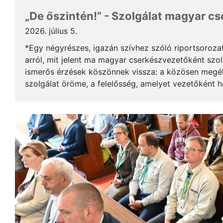
„De őszintén!” - Szolgálat magyar c
2026. július 5.
*Egy négyrészes, igazán szívhez szóló riportsoroza
arról, mit jelent ma magyar cserkészvezetőként szolg
ismerős érzések köszönnek vissza: a közösen megél
szolgálat öröme, a felelősség, amelyet vezetőként 
gyerekek mosolya, ami újra és újra értelmet ad a m..