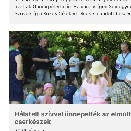
avattak Gömörpéterfalán. Az ünnepségen Somogyi Alf
Szövetség a Közös Célokért elnöke mondott beszéde
terjedelemben közöljük a gondolatait. * Tisztelt Hölg
Hálatelt szívvel ünnepelték az elmúlt
cserkészek
2026. július 5.