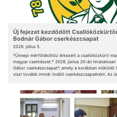
Új fejezet kezdődött Csallóközkürtön
Bodnár Gábor cserkészcsapat
2026. július 5.
*Ünnepi mérföldkőhöz érkezett a csallóközkürti mag
magyar cserkészet.* 2026. június 20-án hivatalosan 
Gábor cserkészcsapat*, amely a korábban működő S
viszi tovább immár önálló cserkészcsapatként. Az 
kezdődött a csallóközkürti római katolikus templomb