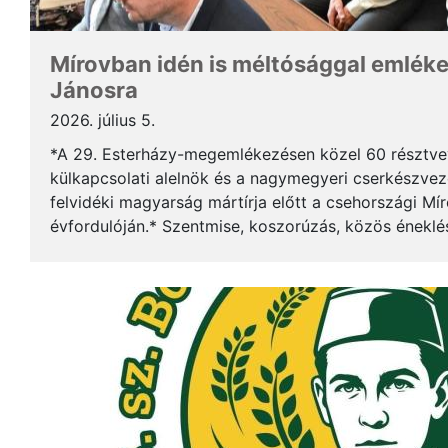
Mírovban idén is méltósággal emlék
Jánosra
2026. július 5.
*A 29. Esterházy-megemlékezésen közel 60 résztv
külkapcsolati alelnök és a nagymegyeri cserkészveze
felvidéki magyarság mártírja előtt a csehországi Mí
évfordulóján.* Szentmise, koszorúzás, közös éneklé
mindez ismét megerősítette: Esterházy János példája 