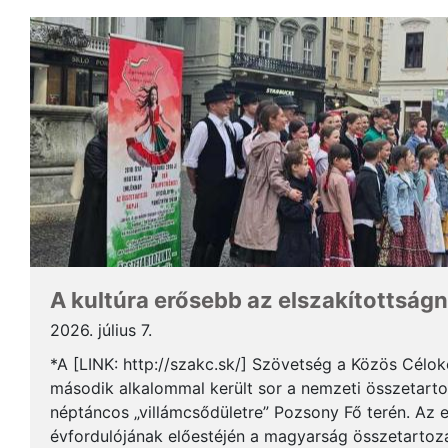
A kultúra erősebb az elszakítottságn
2026. július 7.
*A [LINK: http://szakc.sk/] Szövetség a Közös Cél
második alkalommal került sor a nemzeti összetart
néptáncos „villámcsődületre” Pozsony Fő terén. Az 
évfordulójának előestéjén a magyarság összetartozás