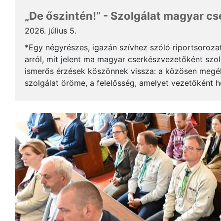
„De őszintén!” - Szolgálat magyar c
2026. július 5.
*Egy négyrészes, igazán szívhez szóló riportsoroza
arról, mit jelent ma magyar cserkészvezetőként szolg
ismerős érzések köszönnek vissza: a közösen megél
szolgálat öröme, a felelősség, amelyet vezetőként 
gyerekek mosolya, ami újra és újra értelmet ad a m..