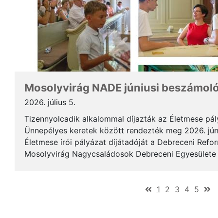
Mosolyvirág NADE júniusi beszámol
2026. július 5.
Tizennyolcadik alkalommal díjazták az Életmese pá
Ünnepélyes keretek között rendezték meg 2026. jún
Életmese írói pályázat díjátadóját a Debreceni Ref
Mosolyvirág Nagycsaládosok Debreceni Egyesülete á
immár nagykorúvá vált: tizennyolc év alatt tizennyol.
(current)
1
2
3
4
5