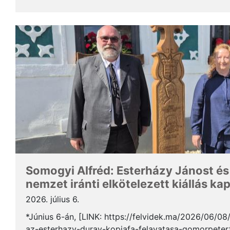
Somogyi Alfréd, a SZAKC elnöke a rendezvény kapcs
Somogyi Alfréd: Esterházy Jánost és
nemzet iránti elkötelezett kiállás ka
2026. július 6.
*Június 6-án, [LINK: https://felvidek.ma/2026/06/0
az-esterhazy-duray-kopjafa-felavatasa-gomorpeterf