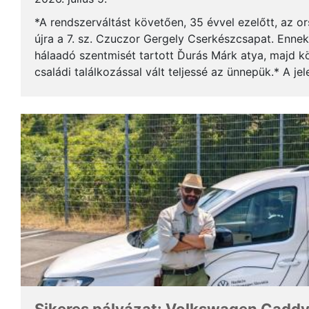
*A rendszerváltást követően, 35 évvel ezelőtt, az o
újra a 7. sz. Czuczor Gergely Cserkészcsapat. Enne
hálaadó szentmisét tartott Ďurás Márk atya, majd kö
családi találkozással vált teljessé az ünnepük.* A je
öregcserkészek és azok családtagjai, ...