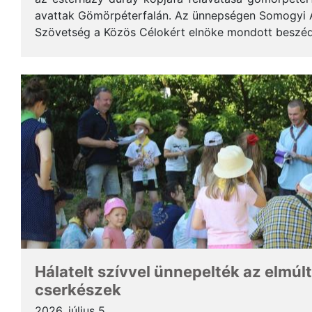
avattak Gömörpéterfalán. Az ünnepségen Somogyi Alf
Szövetség a Közös Célokért elnöke mondott beszéde
terjedelemben közöljük a gondolatait. * Tisztelt Hölg
Hálatelt szívvel ünnepelték az elmúlt
cserkészek
2026. július 5.