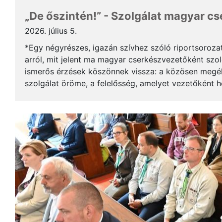
„De őszintén!” - Szolgálat magyar c
2026. július 5.
*Egy négyrészes, igazán szívhez szóló riportsoroza
arról, mit jelent ma magyar cserkészvezetőként szolg
ismerős érzések köszönnek vissza: a közösen megél
szolgálat öröme, a felelősség, amelyet vezetőként 
gyerekek mosolya, ami újra és újra értelmet ad a m..