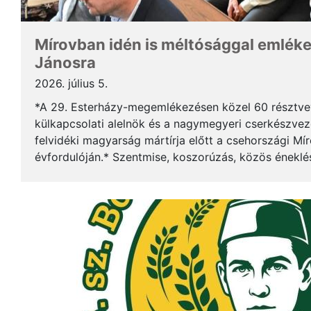
Mírovban idén is méltósággal emlék
Jánosra
2026. július 5.
*A 29. Esterházy-megemlékezésen közel 60 résztv
külkapcsolati alelnök és a nagymegyeri cserkészveze
felvidéki magyarság mártírja előtt a csehországi Mí
évfordulóján.* Szentmise, koszorúzás, közös éneklé
mindez ismét megerősítette: Esterházy János példája 