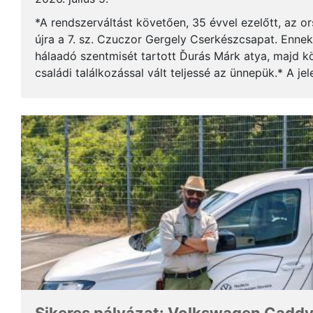
*A rendszerváltást követően, 35 évvel ezelőtt, az o
újra a 7. sz. Czuczor Gergely Cserkészcsapat. Enne
hálaadó szentmisét tartott Ďurás Márk atya, majd kö
családi találkozással vált teljessé az ünnepük.* A je
öregcserkészek és azok családtagjai, ...