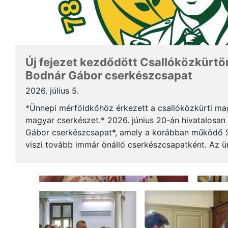
Új fejezet kezdődött Csallóközkürtön
Bodnár Gábor cserkészcsapat
2026. július 5.
*Ünnepi mérföldkőhöz érkezett a csallóközkürti mag
magyar cserkészet.* 2026. június 20-án hivatalosan 
Gábor cserkészcsapat*, amely a korábban működő S
viszi tovább immár önálló cserkészcsapatként. Az 
kezdődött a csallóközkürti római katolikus templomb