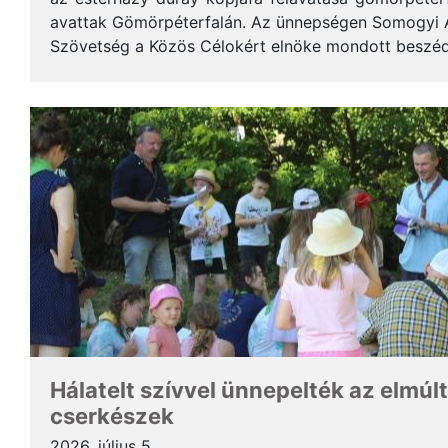
avattak Gömörpéterfalán. Az ünnepségen Somogyi Alf
Szövetség a Közös Célokért elnöke mondott beszéde
terjedelemben közöljük a gondolatait. * Tisztelt Hölg
Hálatelt szívvel ünnepelték az elmúlt
cserkészek
2026. július 5.