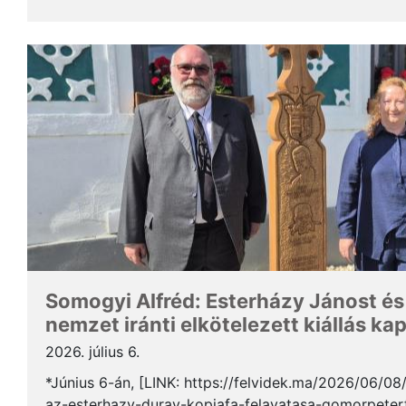
Somogyi Alfréd, a SZAKC elnöke a rendezvény kapcs
Somogyi Alfréd: Esterházy Jánost és
nemzet iránti elkötelezett kiállás ka
2026. július 6.
*Június 6-án, [LINK: https://felvidek.ma/2026/06/0
az-esterhazy-duray-kopjafa-felavatasa-gomorpeterf