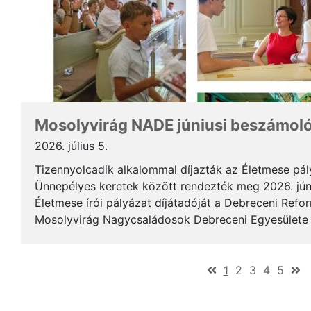
Mosolyvirág NADE júniusi beszámol
2026. július 5.
Tizennyolcadik alkalommal díjazták az Életmese pá
Ünnepélyes keretek között rendezték meg 2026. jún
Életmese írói pályázat díjátadóját a Debreceni Ref
Mosolyvirág Nagycsaládosok Debreceni Egyesülete á
immár nagykorúvá vált: tizennyolc év alatt tizennyol.
(current)
1
2
3
4
5