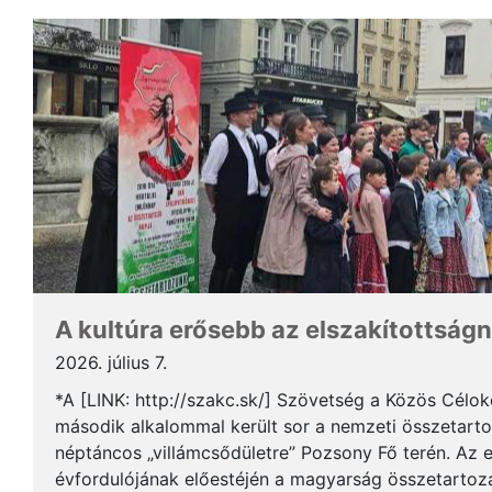
A kultúra erősebb az elszakítottságn
2026. július 7.
*A [LINK: http://szakc.sk/] Szövetség a Közös Cél
második alkalommal került sor a nemzeti összetart
néptáncos „villámcsődületre” Pozsony Fő terén. Az 
évfordulójának előestéjén a magyarság összetartozás