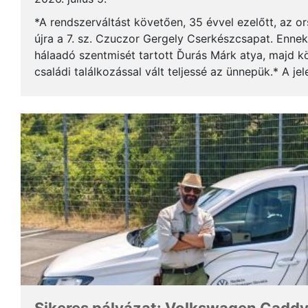
*A rendszerváltást követően, 35 évvel ezelőtt, az o
újra a 7. sz. Czuczor Gergely Cserkészcsapat. Enne
hálaadó szentmisét tartott Ďurás Márk atya, majd kö
családi találkozással vált teljessé az ünnepük.* A je
öregcserkészek és azok családtagjai, ...