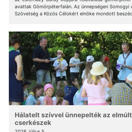
avattak Gömörpéterfalán. Az ünnepségen Somogyi Alf
Szövetség a Közös Célokért elnöke mondott beszéde
terjedelemben közöljük a gondolatait. * Tisztelt Hölg
Hálatelt szívvel ünnepelték az elmúlt
cserkészek
2026. július 5.