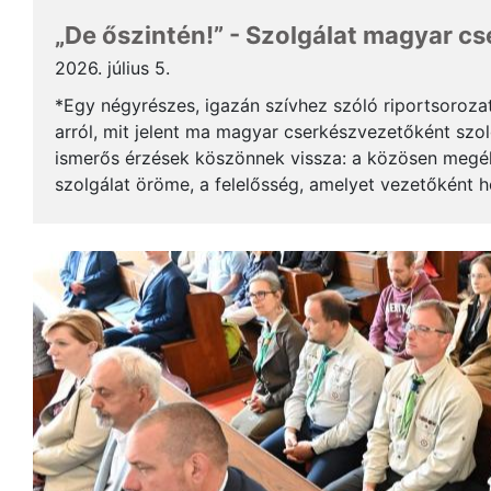
„De őszintén!” - Szolgálat magyar c
2026. július 5.
*Egy négyrészes, igazán szívhez szóló riportsoroza
arról, mit jelent ma magyar cserkészvezetőként szolg
ismerős érzések köszönnek vissza: a közösen megél
szolgálat öröme, a felelősség, amelyet vezetőként 
gyerekek mosolya, ami újra és újra értelmet ad a m..