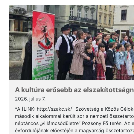
A kultúra erősebb az elszakítottságn
2026. július 7.
*A [LINK: http://szakc.sk/] Szövetség a Közös Cél
második alkalommal került sor a nemzeti összetart
néptáncos „villámcsődületre” Pozsony Fő terén. Az 
évfordulójának előestéjén a magyarság összetartozás