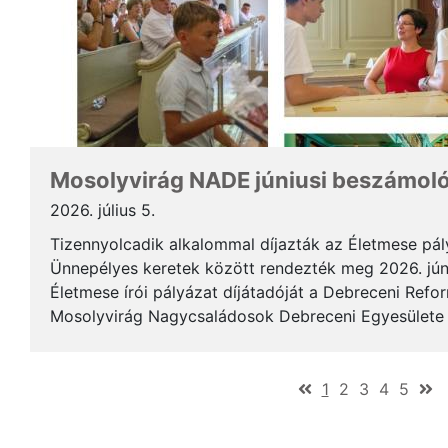
Mosolyvirág NADE júniusi beszámol
2026. július 5.
Tizennyolcadik alkalommal díjazták az Életmese pá
Ünnepélyes keretek között rendezték meg 2026. jún
Életmese írói pályázat díjátadóját a Debreceni Ref
Mosolyvirág Nagycsaládosok Debreceni Egyesülete á
immár nagykorúvá vált: tizennyolc év alatt tizennyol.
(current)
1
2
3
4
5