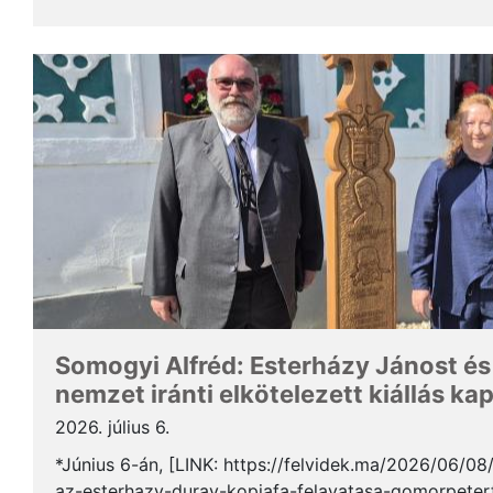
Somogyi Alfréd, a SZAKC elnöke a rendezvény kapcs
Somogyi Alfréd: Esterházy Jánost és
nemzet iránti elkötelezett kiállás ka
2026. július 6.
*Június 6-án, [LINK: https://felvidek.ma/2026/06/0
az-esterhazy-duray-kopjafa-felavatasa-gomorpeterf