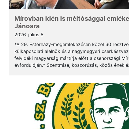
Mírovban idén is méltósággal emlék
Jánosra
2026. július 5.
*A 29. Esterházy-megemlékezésen közel 60 résztv
külkapcsolati alelnök és a nagymegyeri cserkészveze
felvidéki magyarság mártírja előtt a csehországi Mí
évfordulóján.* Szentmise, koszorúzás, közös éneklé
mindez ismét megerősítette: Esterházy János példája 