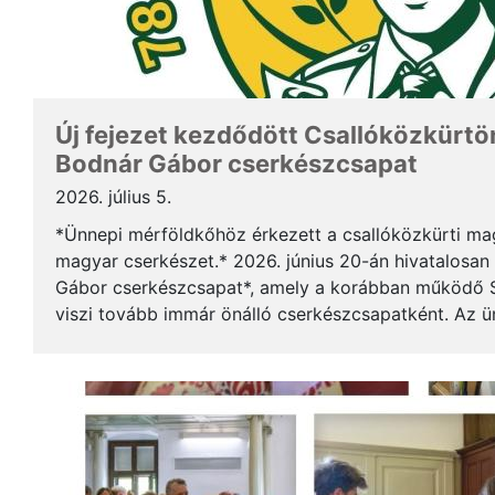
Új fejezet kezdődött Csallóközkürtön
Bodnár Gábor cserkészcsapat
2026. július 5.
*Ünnepi mérföldkőhöz érkezett a csallóközkürti mag
magyar cserkészet.* 2026. június 20-án hivatalosan 
Gábor cserkészcsapat*, amely a korábban működő S
viszi tovább immár önálló cserkészcsapatként. Az 
kezdődött a csallóközkürti római katolikus templomb