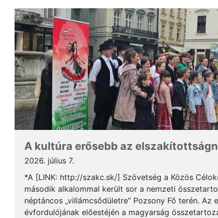
A kultúra erősebb az elszakítottságn
2026. július 7.
*A [LINK: http://szakc.sk/] Szövetség a Közös Cél
második alkalommal került sor a nemzeti összetart
néptáncos „villámcsődületre” Pozsony Fő terén. Az 
évfordulójának előestéjén a magyarság összetartozás