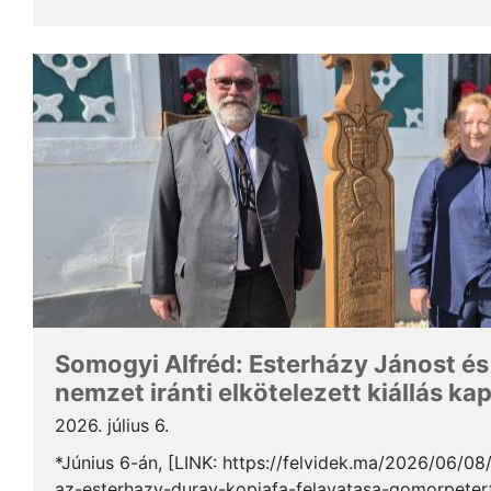
Somogyi Alfréd, a SZAKC elnöke a rendezvény kapcs
Somogyi Alfréd: Esterházy Jánost és
nemzet iránti elkötelezett kiállás ka
2026. július 6.
*Június 6-án, [LINK: https://felvidek.ma/2026/06/0
az-esterhazy-duray-kopjafa-felavatasa-gomorpeterf