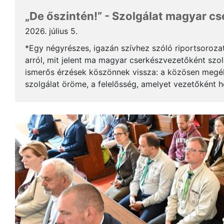
„De őszintén!” - Szolgálat magyar c
2026. július 5.
*Egy négyrészes, igazán szívhez szóló riportsoroza
arról, mit jelent ma magyar cserkészvezetőként szolg
ismerős érzések köszönnek vissza: a közösen megél
szolgálat öröme, a felelősség, amelyet vezetőként 
gyerekek mosolya, ami újra és újra értelmet ad a m..