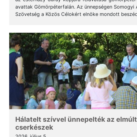
avattak Gömörpéterfalán. Az ünnepségen Somogyi Alf
Szövetség a Közös Célokért elnöke mondott beszéde
terjedelemben közöljük a gondolatait. * Tisztelt Hölg
Hálatelt szívvel ünnepelték az elmúlt
cserkészek
2026. július 5.