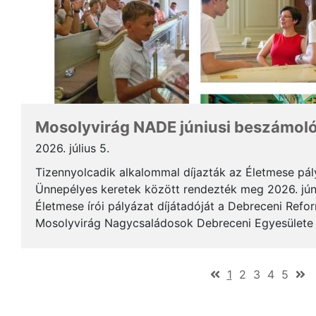
Mosolyvirág NADE júniusi beszámol
2026. július 5.
Tizennyolcadik alkalommal díjazták az Életmese pá
Ünnepélyes keretek között rendezték meg 2026. jún
Életmese írói pályázat díjátadóját a Debreceni Ref
Mosolyvirág Nagycsaládosok Debreceni Egyesülete á
immár nagykorúvá vált: tizennyolc év alatt tizennyol.
(current)
1
2
3
4
5