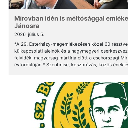
Mírovban idén is méltósággal emlék
Jánosra
2026. július 5.
*A 29. Esterházy-megemlékezésen közel 60 résztv
külkapcsolati alelnök és a nagymegyeri cserkészveze
felvidéki magyarság mártírja előtt a csehországi Mí
évfordulóján.* Szentmise, koszorúzás, közös éneklé
mindez ismét megerősítette: Esterházy János példája 