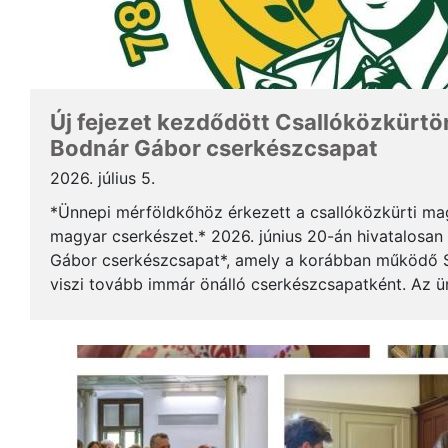
Új fejezet kezdődött Csallóközkürtön
Bodnár Gábor cserkészcsapat
2026. július 5.
*Ünnepi mérföldkőhöz érkezett a csallóközkürti mag
magyar cserkészet.* 2026. június 20-án hivatalosan 
Gábor cserkészcsapat*, amely a korábban működő S
viszi tovább immár önálló cserkészcsapatként. Az 
kezdődött a csallóközkürti római katolikus templomb