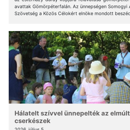
avattak Gömörpéterfalán. Az ünnepségen Somogyi Alf
Szövetség a Közös Célokért elnöke mondott beszéde
terjedelemben közöljük a gondolatait. * Tisztelt Hölg
Hálatelt szívvel ünnepelték az elmúlt
cserkészek
2026. július 5.