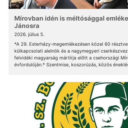
Mírovban idén is méltósággal emlék
Jánosra
2026. július 5.
*A 29. Esterházy-megemlékezésen közel 60 résztv
külkapcsolati alelnök és a nagymegyeri cserkészveze
felvidéki magyarság mártírja előtt a csehországi Mí
évfordulóján.* Szentmise, koszorúzás, közös éneklé
mindez ismét megerősítette: Esterházy János példája 