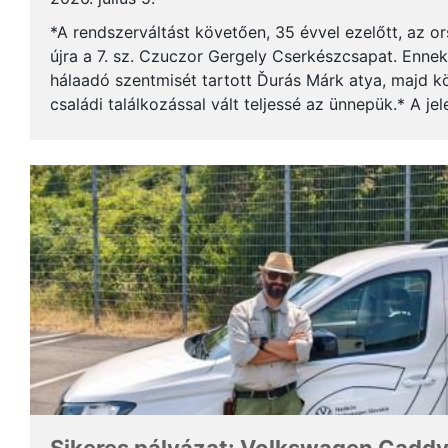
*A rendszerváltást követően, 35 évvel ezelőtt, az o
újra a 7. sz. Czuczor Gergely Cserkészcsapat. Enne
hálaadó szentmisét tartott Ďurás Márk atya, majd kö
családi találkozással vált teljessé az ünnepük.* A je
öregcserkészek és azok családtagjai, ...