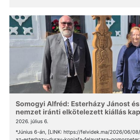
Somogyi Alfréd, a SZAKC elnöke a rendezvény kapcs
Somogyi Alfréd: Esterházy Jánost és
nemzet iránti elkötelezett kiállás ka
2026. július 6.
*Június 6-án, [LINK: https://felvidek.ma/2026/06/0
az-esterhazy-duray-kopjafa-felavatasa-gomorpeterf