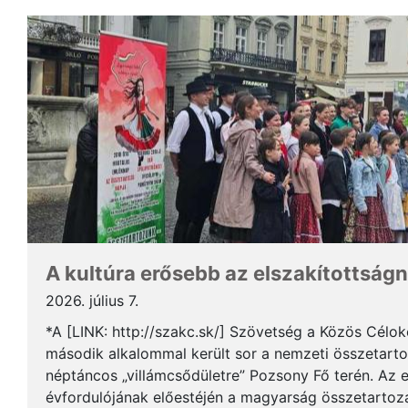
A kultúra erősebb az elszakítottságn
2026. július 7.
*A [LINK: http://szakc.sk/] Szövetség a Közös Cél
második alkalommal került sor a nemzeti összetart
néptáncos „villámcsődületre” Pozsony Fő terén. Az 
évfordulójának előestéjén a magyarság összetartozás