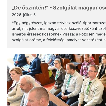
„De őszintén!” - Szolgálat magyar c
2026. július 5.
*Egy négyrészes, igazán szívhez szóló riportsoroza
arról, mit jelent ma magyar cserkészvezetőként szolg
ismerős érzések köszönnek vissza: a közösen megél
szolgálat öröme, a felelősség, amelyet vezetőként 
gyerekek mosolya, ami újra és újra értelmet ad a m..