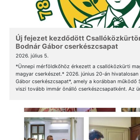
Új fejezet kezdődött Csallóközkürtön
Bodnár Gábor cserkészcsapat
2026. július 5.
*Ünnepi mérföldkőhöz érkezett a csallóközkürti mag
magyar cserkészet.* 2026. június 20-án hivatalosan 
Gábor cserkészcsapat*, amely a korábban működő S
viszi tovább immár önálló cserkészcsapatként. Az 
kezdődött a csallóközkürti római katolikus templomb