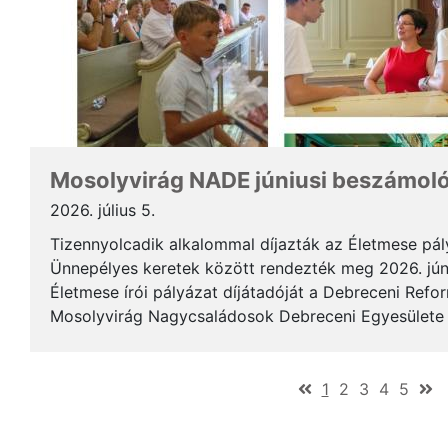
Mosolyvirág NADE júniusi beszámol
2026. július 5.
Tizennyolcadik alkalommal díjazták az Életmese pá
Ünnepélyes keretek között rendezték meg 2026. jún
Életmese írói pályázat díjátadóját a Debreceni Ref
Mosolyvirág Nagycsaládosok Debreceni Egyesülete á
immár nagykorúvá vált: tizennyolc év alatt tizennyol.
(current)
1
2
3
4
5