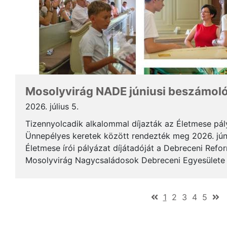
Mosolyvirág NADE júniusi beszámol
2026. július 5.
Tizennyolcadik alkalommal díjazták az Életmese pá
Ünnepélyes keretek között rendezték meg 2026. jún
Életmese írói pályázat díjátadóját a Debreceni Ref
Mosolyvirág Nagycsaládosok Debreceni Egyesülete á
immár nagykorúvá vált: tizennyolc év alatt tizennyol.
(current)
1
2
3
4
5