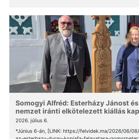
Somogyi Alfréd, a SZAKC elnöke a rendezvény kapcs
Somogyi Alfréd: Esterházy Jánost és
nemzet iránti elkötelezett kiállás ka
2026. július 6.
*Június 6-án, [LINK: https://felvidek.ma/2026/06/0
az-esterhazy-duray-kopjafa-felavatasa-gomorpeterf