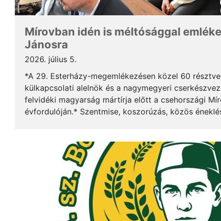
Mírovban idén is méltósággal emlék
Jánosra
2026. július 5.
*A 29. Esterházy-megemlékezésen közel 60 résztv
külkapcsolati alelnök és a nagymegyeri cserkészveze
felvidéki magyarság mártírja előtt a csehországi Mí
évfordulóján.* Szentmise, koszorúzás, közös éneklé
mindez ismét megerősítette: Esterházy János példája 