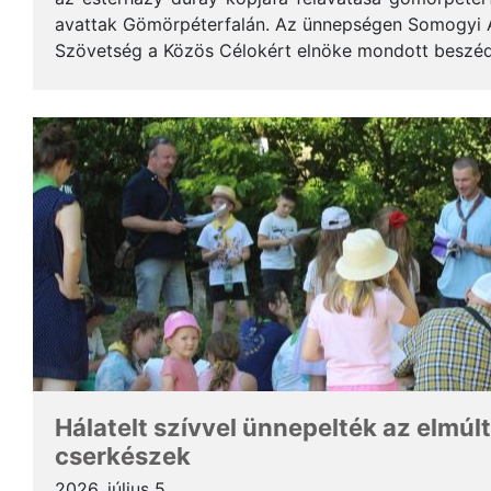
avattak Gömörpéterfalán. Az ünnepségen Somogyi Alf
Szövetség a Közös Célokért elnöke mondott beszéde
terjedelemben közöljük a gondolatait. * Tisztelt Hölg
Hálatelt szívvel ünnepelték az elmúlt
cserkészek
2026. július 5.