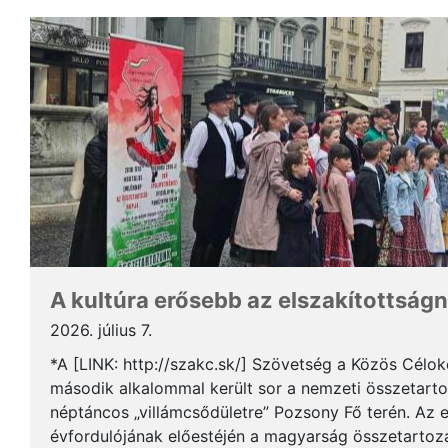
A kultúra erősebb az elszakítottságn
2026. július 7.
*A [LINK: http://szakc.sk/] Szövetség a Közös Cél
második alkalommal került sor a nemzeti összetart
néptáncos „villámcsődületre” Pozsony Fő terén. Az 
évfordulójának előestéjén a magyarság összetartozás