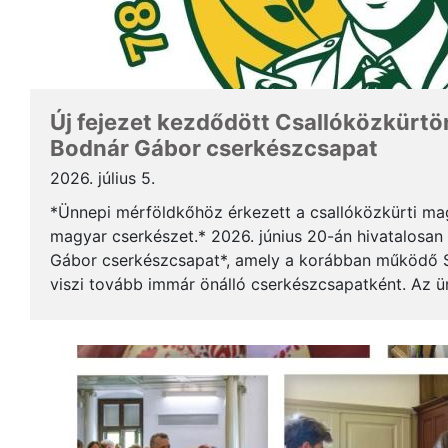
Új fejezet kezdődött Csallóközkürtön
Bodnár Gábor cserkészcsapat
2026. július 5.
*Ünnepi mérföldkőhöz érkezett a csallóközkürti mag
magyar cserkészet.* 2026. június 20-án hivatalosan 
Gábor cserkészcsapat*, amely a korábban működő S
viszi tovább immár önálló cserkészcsapatként. Az 
kezdődött a csallóközkürti római katolikus templomb