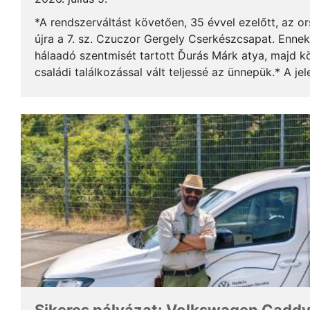
*A rendszerváltást követően, 35 évvel ezelőtt, az o
újra a 7. sz. Czuczor Gergely Cserkészcsapat. Enne
hálaadó szentmisét tartott Ďurás Márk atya, majd kö
családi találkozással vált teljessé az ünnepük.* A je
öregcserkészek és azok családtagjai, ...