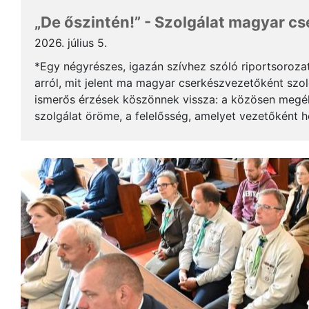
„De őszintén!” - Szolgálat magyar c
2026. július 5.
*Egy négyrészes, igazán szívhez szóló riportsoroza
arról, mit jelent ma magyar cserkészvezetőként szolg
ismerős érzések köszönnek vissza: a közösen megél
szolgálat öröme, a felelősség, amelyet vezetőként 
gyerekek mosolya, ami újra és újra értelmet ad a m..