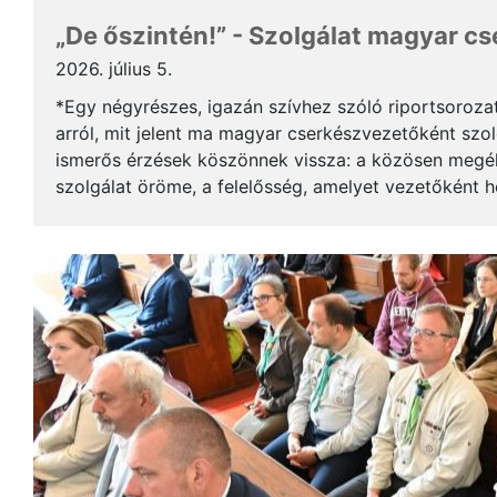
„De őszintén!” - Szolgálat magyar c
2026. július 5.
*Egy négyrészes, igazán szívhez szóló riportsoroza
arról, mit jelent ma magyar cserkészvezetőként szolg
ismerős érzések köszönnek vissza: a közösen megél
szolgálat öröme, a felelősség, amelyet vezetőként 
gyerekek mosolya, ami újra és újra értelmet ad a m..