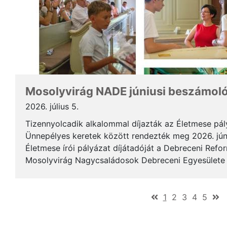
Mosolyvirág NADE júniusi beszámol
2026. július 5.
Tizennyolcadik alkalommal díjazták az Életmese pá
Ünnepélyes keretek között rendezték meg 2026. jún
Életmese írói pályázat díjátadóját a Debreceni Ref
Mosolyvirág Nagycsaládosok Debreceni Egyesülete á
immár nagykorúvá vált: tizennyolc év alatt tizennyol.
(current)
1
2
3
4
5