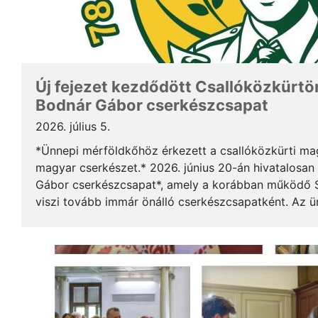
Új fejezet kezdődött Csallóközkürtön
Bodnár Gábor cserkészcsapat
2026. július 5.
*Ünnepi mérföldkőhöz érkezett a csallóközkürti mag
magyar cserkészet.* 2026. június 20-án hivatalosan 
Gábor cserkészcsapat*, amely a korábban működő S
viszi tovább immár önálló cserkészcsapatként. Az 
kezdődött a csallóközkürti római katolikus templomb