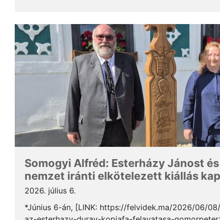
Somogyi Alfréd, a SZAKC elnöke a rendezvény kapcs
Somogyi Alfréd: Esterházy Jánost és
nemzet iránti elkötelezett kiállás ka
2026. július 6.
*Június 6-án, [LINK: https://felvidek.ma/2026/06/0
az-esterhazy-duray-kopjafa-felavatasa-gomorpeterf