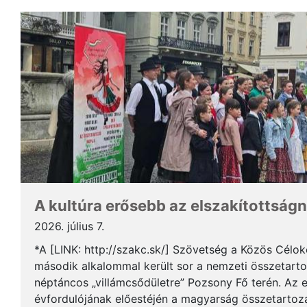
A kultúra erősebb az elszakítottságn
2026. július 7.
*A [LINK: http://szakc.sk/] Szövetség a Közös Cél
második alkalommal került sor a nemzeti összetart
néptáncos „villámcsődületre” Pozsony Fő terén. Az 
évfordulójának előestéjén a magyarság összetartozás