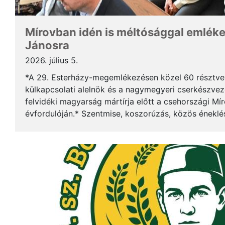
Mírovban idén is méltósággal emlék
Jánosra
2026. július 5.
*A 29. Esterházy-megemlékezésen közel 60 résztv
külkapcsolati alelnök és a nagymegyeri cserkészveze
felvidéki magyarság mártírja előtt a csehországi Mí
évfordulóján.* Szentmise, koszorúzás, közös éneklé
mindez ismét megerősítette: Esterházy János példája 