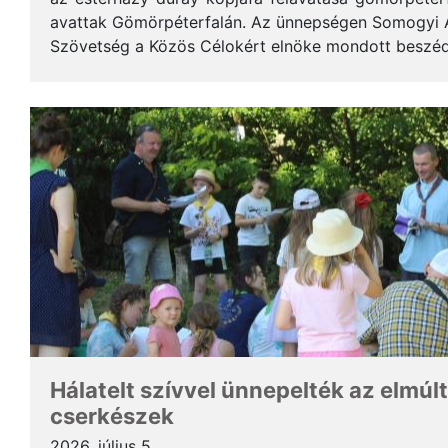
avattak Gömörpéterfalán. Az ünnepségen Somogyi Alf
Szövetség a Közös Célokért elnöke mondott beszéde
terjedelemben közöljük a gondolatait. * Tisztelt Hölg
Hálatelt szívvel ünnepelték az elmúlt
cserkészek
2026. július 5.