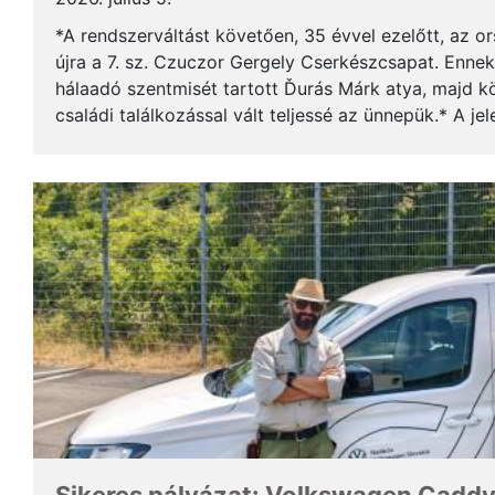
*A rendszerváltást követően, 35 évvel ezelőtt, az o
újra a 7. sz. Czuczor Gergely Cserkészcsapat. Enne
hálaadó szentmisét tartott Ďurás Márk atya, majd kö
családi találkozással vált teljessé az ünnepük.* A je
öregcserkészek és azok családtagjai, ...