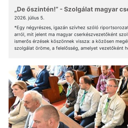
„De őszintén!” - Szolgálat magyar c
2026. július 5.
*Egy négyrészes, igazán szívhez szóló riportsoroza
arról, mit jelent ma magyar cserkészvezetőként szolg
ismerős érzések köszönnek vissza: a közösen megél
szolgálat öröme, a felelősség, amelyet vezetőként 
gyerekek mosolya, ami újra és újra értelmet ad a m..