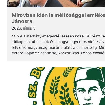
Mírovban idén is méltósággal emlék
Jánosra
2026. július 5.
*A 29. Esterházy-megemlékezésen közel 60 résztv
külkapcsolati alelnök és a nagymegyeri cserkészveze
felvidéki magyarság mártírja előtt a csehországi Mí
évfordulóján.* Szentmise, koszorúzás, közös éneklé
mindez ismét megerősítette: Esterházy János példája 