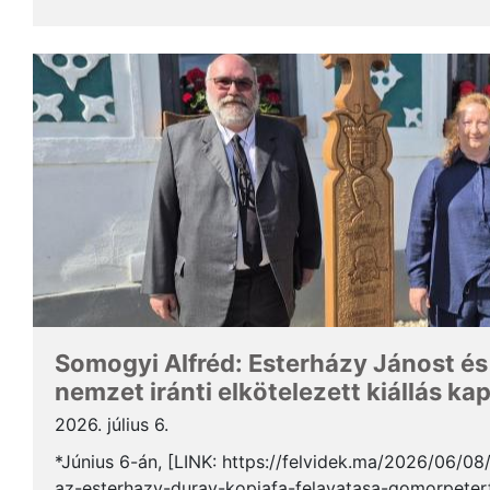
Somogyi Alfréd, a SZAKC elnöke a rendezvény kapcs
Somogyi Alfréd: Esterházy Jánost és
nemzet iránti elkötelezett kiállás ka
2026. július 6.
*Június 6-án, [LINK: https://felvidek.ma/2026/06/0
az-esterhazy-duray-kopjafa-felavatasa-gomorpeterf