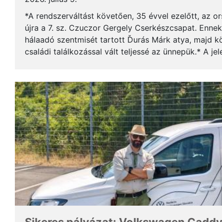
*A rendszerváltást követően, 35 évvel ezelőtt, az o
újra a 7. sz. Czuczor Gergely Cserkészcsapat. Enne
hálaadó szentmisét tartott Ďurás Márk atya, majd kö
családi találkozással vált teljessé az ünnepük.* A je
öregcserkészek és azok családtagjai, ...