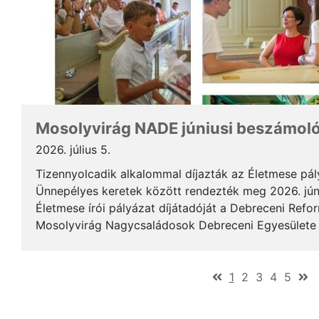
Mosolyvirág NADE júniusi beszámol
2026. július 5.
Tizennyolcadik alkalommal díjazták az Életmese pá
Ünnepélyes keretek között rendezték meg 2026. jún
Életmese írói pályázat díjátadóját a Debreceni Ref
Mosolyvirág Nagycsaládosok Debreceni Egyesülete á
immár nagykorúvá vált: tizennyolc év alatt tizennyol.
(current)
1
2
3
4
5