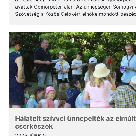
avattak Gömörpéterfalán. Az ünnepségen Somogyi Alf
Szövetség a Közös Célokért elnöke mondott beszéde
terjedelemben közöljük a gondolatait. * Tisztelt Hölg
Hálatelt szívvel ünnepelték az elmúlt
cserkészek
2026. július 5.