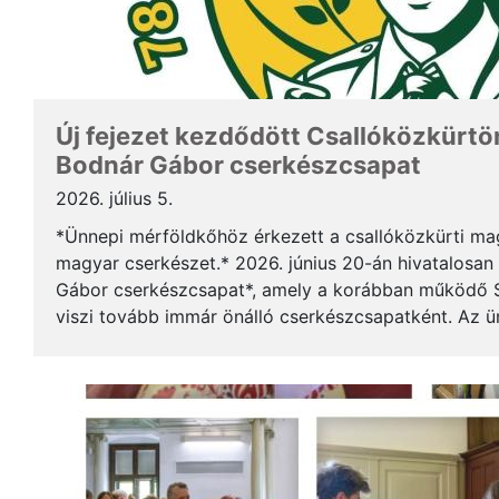
Új fejezet kezdődött Csallóközkürtön
Bodnár Gábor cserkészcsapat
2026. július 5.
*Ünnepi mérföldkőhöz érkezett a csallóközkürti mag
magyar cserkészet.* 2026. június 20-án hivatalosan 
Gábor cserkészcsapat*, amely a korábban működő S
viszi tovább immár önálló cserkészcsapatként. Az 
kezdődött a csallóközkürti római katolikus templomb