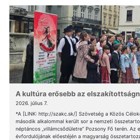
A kultúra erősebb az elszakítottságn
2026. július 7.
*A [LINK: http://szakc.sk/] Szövetség a Közös Cél
második alkalommal került sor a nemzeti összetart
néptáncos „villámcsődületre” Pozsony Fő terén. Az 
évfordulójának előestéjén a magyarság összetartozás