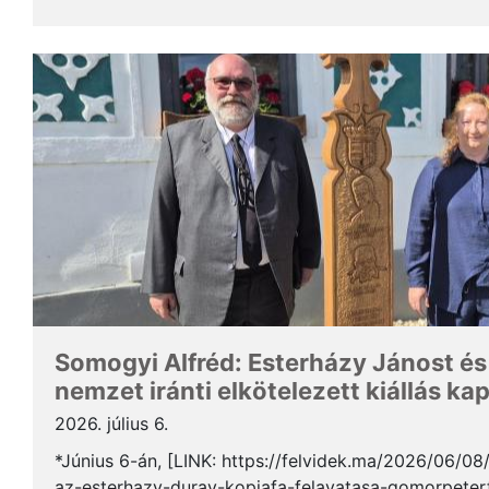
Somogyi Alfréd, a SZAKC elnöke a rendezvény kapcs
Somogyi Alfréd: Esterházy Jánost és
nemzet iránti elkötelezett kiállás ka
2026. július 6.
*Június 6-án, [LINK: https://felvidek.ma/2026/06/0
az-esterhazy-duray-kopjafa-felavatasa-gomorpeterf