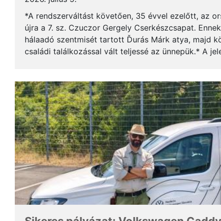
*A rendszerváltást követően, 35 évvel ezelőtt, az o
újra a 7. sz. Czuczor Gergely Cserkészcsapat. Enne
hálaadó szentmisét tartott Ďurás Márk atya, majd kö
családi találkozással vált teljessé az ünnepük.* A je
öregcserkészek és azok családtagjai, ...