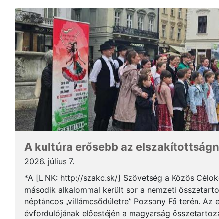
A kultúra erősebb az elszakítottságn
2026. július 7.
*A [LINK: http://szakc.sk/] Szövetség a Közös Cél
második alkalommal került sor a nemzeti összetart
néptáncos „villámcsődületre” Pozsony Fő terén. Az 
évfordulójának előestéjén a magyarság összetartozás