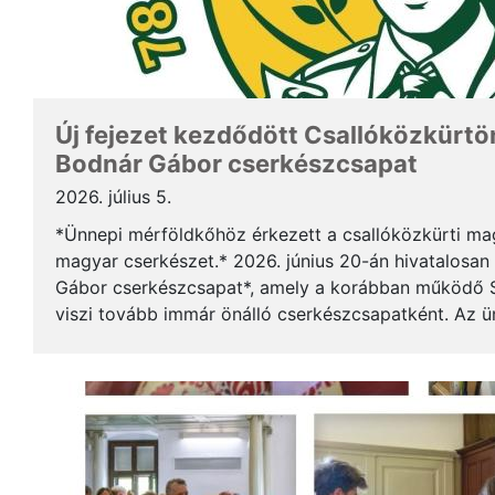
Új fejezet kezdődött Csallóközkürtön
Bodnár Gábor cserkészcsapat
2026. július 5.
*Ünnepi mérföldkőhöz érkezett a csallóközkürti mag
magyar cserkészet.* 2026. június 20-án hivatalosan 
Gábor cserkészcsapat*, amely a korábban működő S
viszi tovább immár önálló cserkészcsapatként. Az 
kezdődött a csallóközkürti római katolikus templomb