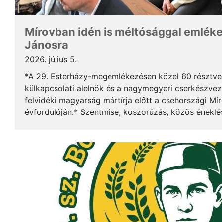
Mírovban idén is méltósággal emlék
Jánosra
2026. július 5.
*A 29. Esterházy-megemlékezésen közel 60 résztv
külkapcsolati alelnök és a nagymegyeri cserkészveze
felvidéki magyarság mártírja előtt a csehországi Mí
évfordulóján.* Szentmise, koszorúzás, közös éneklé
mindez ismét megerősítette: Esterházy János példája 