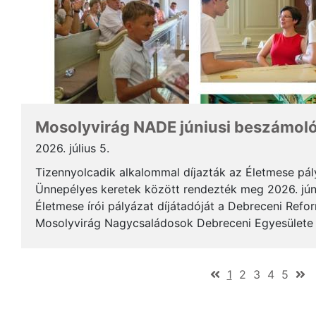
Mosolyvirág NADE júniusi beszámol
2026. július 5.
Tizennyolcadik alkalommal díjazták az Életmese pá
Ünnepélyes keretek között rendezték meg 2026. jún
Életmese írói pályázat díjátadóját a Debreceni Ref
Mosolyvirág Nagycsaládosok Debreceni Egyesülete á
immár nagykorúvá vált: tizennyolc év alatt tizennyol.
(current)
1
2
3
4
5