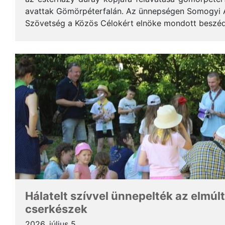
avattak Gömörpéterfalán. Az ünnepségen Somogyi Alf
Szövetség a Közös Célokért elnöke mondott beszéde
terjedelemben közöljük a gondolatait. * Tisztelt Hölg
Hálatelt szívvel ünnepelték az elmúlt
cserkészek
2026. július 5.