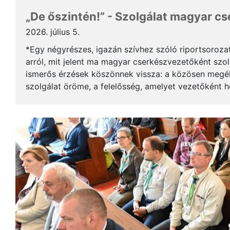
„De őszintén!” - Szolgálat magyar c
2026. július 5.
*Egy négyrészes, igazán szívhez szóló riportsoroza
arról, mit jelent ma magyar cserkészvezetőként szolg
ismerős érzések köszönnek vissza: a közösen megél
szolgálat öröme, a felelősség, amelyet vezetőként 
gyerekek mosolya, ami újra és újra értelmet ad a m..