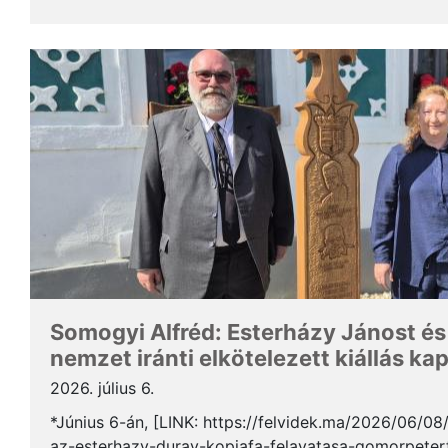
Somogyi Alfréd, a SZAKC elnöke a rendezvény kapcs
Somogyi Alfréd: Esterházy Jánost és
nemzet iránti elkötelezett kiállás ka
2026. július 6.
*Június 6-án, [LINK: https://felvidek.ma/2026/06/0
az-esterhazy-duray-kopjafa-felavatasa-gomorpeterf