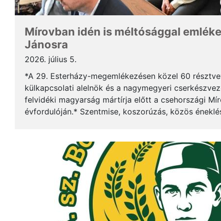
Mírovban idén is méltósággal emlék
Jánosra
2026. július 5.
*A 29. Esterházy-megemlékezésen közel 60 résztv
külkapcsolati alelnök és a nagymegyeri cserkészveze
felvidéki magyarság mártírja előtt a csehországi Mí
évfordulóján.* Szentmise, koszorúzás, közös éneklé
mindez ismét megerősítette: Esterházy János példája 