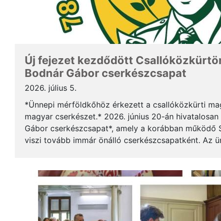
Új fejezet kezdődött Csallóközkürtön
Bodnár Gábor cserkészcsapat
2026. július 5.
*Ünnepi mérföldkőhöz érkezett a csallóközkürti mag
magyar cserkészet.* 2026. június 20-án hivatalosan 
Gábor cserkészcsapat*, amely a korábban működő S
viszi tovább immár önálló cserkészcsapatként. Az 
kezdődött a csallóközkürti római katolikus templomb