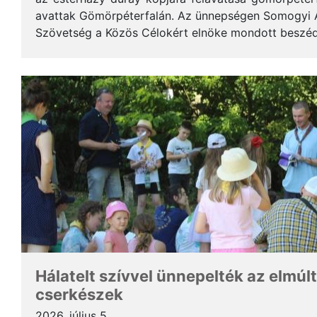
avattak Gömörpéterfalán. Az ünnepségen Somogyi Alf
Szövetség a Közös Célokért elnöke mondott beszéde
terjedelemben közöljük a gondolatait. * Tisztelt Hölg
Hálatelt szívvel ünnepelték az elmúlt
cserkészek
2026. július 5.