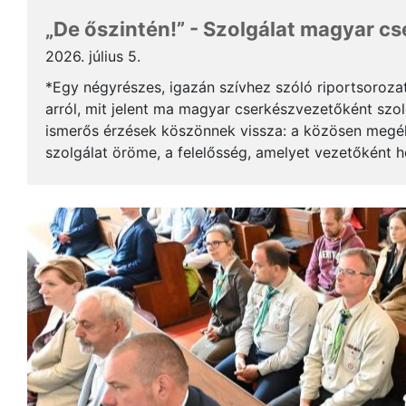
„De őszintén!” - Szolgálat magyar c
2026. július 5.
*Egy négyrészes, igazán szívhez szóló riportsoroza
arról, mit jelent ma magyar cserkészvezetőként szolg
ismerős érzések köszönnek vissza: a közösen megél
szolgálat öröme, a felelősség, amelyet vezetőként 
gyerekek mosolya, ami újra és újra értelmet ad a m..