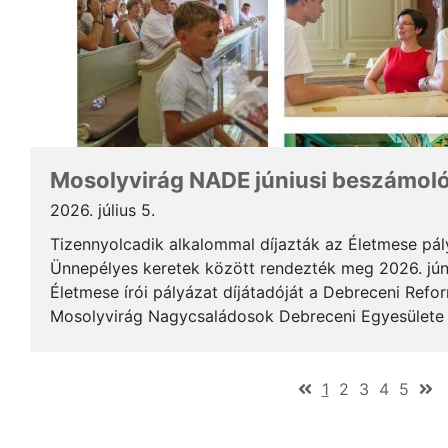
Mosolyvirág NADE júniusi beszámol
2026. július 5.
Tizennyolcadik alkalommal díjazták az Életmese pá
Ünnepélyes keretek között rendezték meg 2026. jún
Életmese írói pályázat díjátadóját a Debreceni Ref
Mosolyvirág Nagycsaládosok Debreceni Egyesülete á
immár nagykorúvá vált: tizennyolc év alatt tizennyol.
(current)
1
2
3
4
5