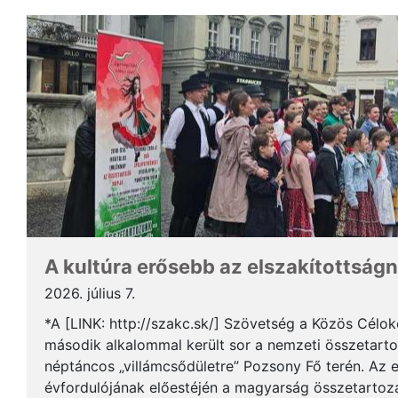
A kultúra erősebb az elszakítottságn
2026. július 7.
*A [LINK: http://szakc.sk/] Szövetség a Közös Cél
második alkalommal került sor a nemzeti összetart
néptáncos „villámcsődületre” Pozsony Fő terén. Az 
évfordulójának előestéjén a magyarság összetartozás