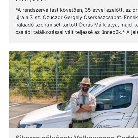
*A rendszerváltást követően, 35 évvel ezelőtt, az o
újra a 7. sz. Czuczor Gergely Cserkészcsapat. Enne
hálaadó szentmisét tartott Ďurás Márk atya, majd kö
családi találkozással vált teljessé az ünnepük.* A je
öregcserkészek és azok családtagjai, ...