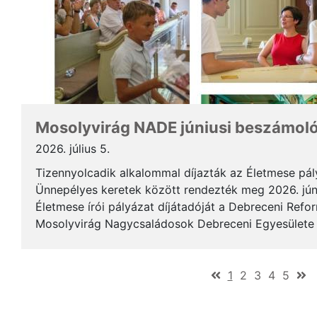
Mosolyvirág NADE júniusi beszámol
2026. július 5.
Tizennyolcadik alkalommal díjazták az Életmese pá
Ünnepélyes keretek között rendezték meg 2026. jún
Életmese írói pályázat díjátadóját a Debreceni Ref
Mosolyvirág Nagycsaládosok Debreceni Egyesülete á
immár nagykorúvá vált: tizennyolc év alatt tizennyol.
(current)
1
2
3
4
5