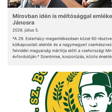
Mírovban idén is méltósággal emlék
Jánosra
2026. július 5.
*A 29. Esterházy-megemlékezésen közel 60 résztv
külkapcsolati alelnök és a nagymegyeri cserkészveze
felvidéki magyarság mártírja előtt a csehországi Mí
évfordulóján.* Szentmise, koszorúzás, közös éneklé
mindez ismét megerősítette: Esterházy János példája 