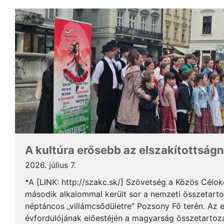
A kultúra erősebb az elszakítottságn
2026. július 7.
*A [LINK: http://szakc.sk/] Szövetség a Közös Cél
második alkalommal került sor a nemzeti összetart
néptáncos „villámcsődületre” Pozsony Fő terén. Az 
évfordulójának előestéjén a magyarság összetartozás