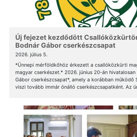
Új fejezet kezdődött Csallóközkürtön
Bodnár Gábor cserkészcsapat
2026. július 5.
*Ünnepi mérföldkőhöz érkezett a csallóközkürti mag
magyar cserkészet.* 2026. június 20-án hivatalosan 
Gábor cserkészcsapat*, amely a korábban működő S
viszi tovább immár önálló cserkészcsapatként. Az 
kezdődött a csallóközkürti római katolikus templomb