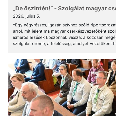
„De őszintén!” - Szolgálat magyar c
2026. július 5.
*Egy négyrészes, igazán szívhez szóló riportsoroza
arról, mit jelent ma magyar cserkészvezetőként szolg
ismerős érzések köszönnek vissza: a közösen megél
szolgálat öröme, a felelősség, amelyet vezetőként 
gyerekek mosolya, ami újra és újra értelmet ad a m..