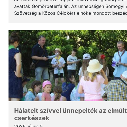
avattak Gömörpéterfalán. Az ünnepségen Somogyi Alf
Szövetség a Közös Célokért elnöke mondott beszéde
terjedelemben közöljük a gondolatait. * Tisztelt Hölg
Hálatelt szívvel ünnepelték az elmúlt
cserkészek
2026. július 5.