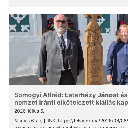
Somogyi Alfréd, a SZAKC elnöke a rendezvény kapcs
Somogyi Alfréd: Esterházy Jánost és
nemzet iránti elkötelezett kiállás ka
2026. július 6.
*Június 6-án, [LINK: https://felvidek.ma/2026/06/0
az-esterhazy-duray-kopjafa-felavatasa-gomorpeterf