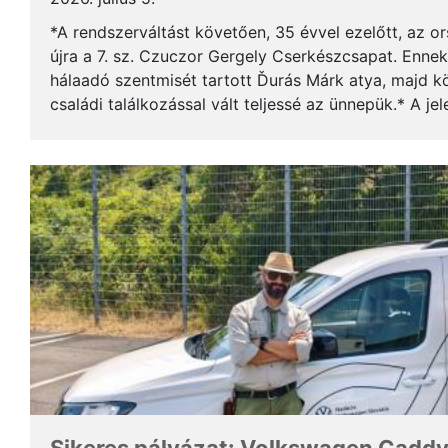
*A rendszerváltást követően, 35 évvel ezelőtt, az o
újra a 7. sz. Czuczor Gergely Cserkészcsapat. Enne
hálaadó szentmisét tartott Ďurás Márk atya, majd kö
családi találkozással vált teljessé az ünnepük.* A je
öregcserkészek és azok családtagjai, ...